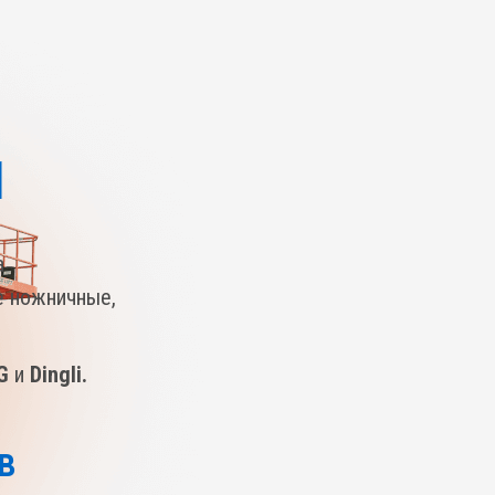
1
а
е ножничные,
G
и
Dingli.
в