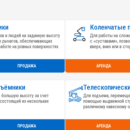
ики
Коленчатые 
ов и людей на заданную высоту
Для работы на сложн
 рычагов, обеспечивающих
с «суставами», позв
работе на ровных поверхностях.
вверх, вниз или в ст
ПРОДАЖА
АРЕНДА
дъёмники
Телескопически
а большую высоту за счет
Для подъема, перемещен
состоящей из нескольких
помощью выдвижной стр
различному навесному 
ПРОДАЖА
АРЕНДА