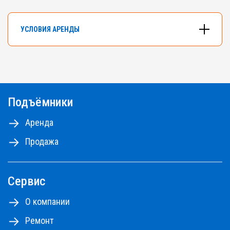
УСЛОВИЯ АРЕНДЫ
В арендном флоте компании насчитывается
более 500 подъемников разных типов и
моделей.
Подъёмники
Самоходные ножничные подъемники с высотой
от 10 до 18м, коленчатые и телескопические
Аренда
подъемники - до 48м.
Продажа
Ознакомьтесь с правилами аренды
ПРАВИЛА АРЕНДЫ №1,2,3
ПРАВИЛА АРЕНДЫ №4
Сервис
ПРАЙС-ЛИСТ НА РЕМОНТНЫЕ РАБОТЫ
О компании
Ремонт