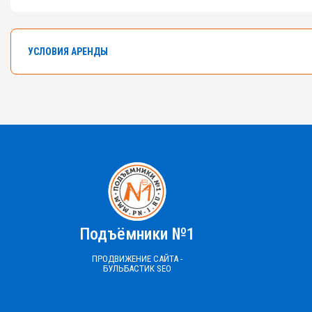
УСЛОВИЯ АРЕНДЫ
В арендном флоте компании насчитывается боле
Самоходные ножничные подъемники с высотой от 
Ознакомьтесь с правилами аренды
ПРАВИЛА АРЕНДЫ №1,2,3
ПРАВИЛА АРЕНДЫ №4
ПРАЙС-ЛИСТ 
Подъёмники №1
ПРОДВИЖЕНИЕ САЙТА -
БУЛЬБАСТИК SEO