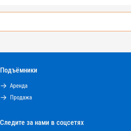
е 500 подъемников разных типов и моделей.
10 до 18м, коленчатые и телескопические подъемник
Подъёмники
НА РЕМОНТНЫЕ РАБОТЫ
Аренда
Продажа
Следите за нами в соцсетях