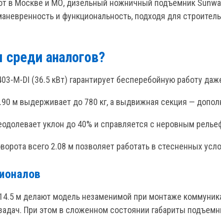
т в Москве и МО, дизельный ножничный подъемник Sunward
маневренность и функциональность, подходя для строител
 среди аналогов?
403-M-DI (36.5 кВт) гарантирует бесперебойную работу даж
.90 м выдерживает до 780 кг, а выдвижная секция — дополн
преодолевает уклон до 40% и справляется с неровным рель
оворота всего 2.08 м позволяет работать в стесненных усл
сионалов
 14.5 м делают модель незаменимой при монтаже коммуник
 задач. При этом в сложенном состоянии габариты подъемн