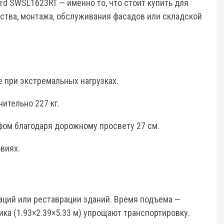
 SWSL1623RT — именно то, что стоит купить для
ьства, монтажа, обслуживания фасадов или складской
е при экстремальных нагрузках.
ительно 227 кг.
ефом благодаря дорожному просвету 27 см.
овиях.
аций или реставрации зданий. Время подъема —
ика (1.93×2.39×5.33 м) упрощают транспортировку.