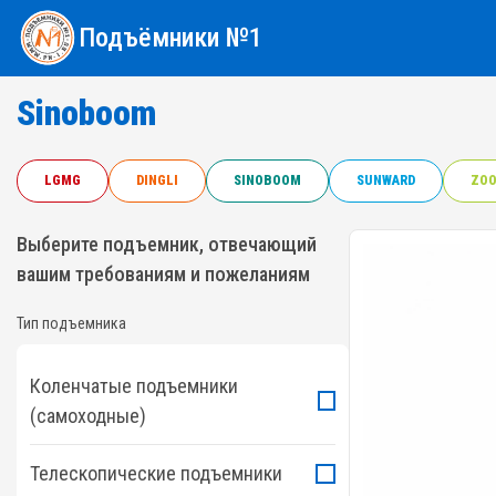
Подъёмники №1
Sinoboom
LGMG
DINGLI
SINOBOOM
SUNWARD
ZOO
Выберите подъемник, отвечающий
вашим требованиям и пожеланиям
Тип подъемника
Коленчатые подъемники
(самоходные)
Телескопические подъемники