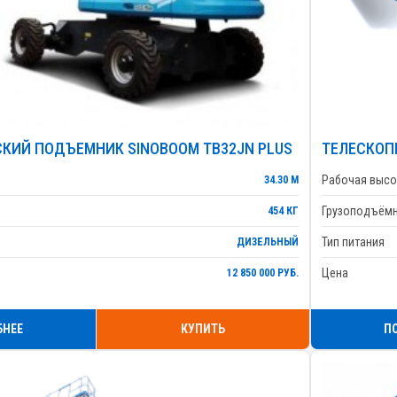
КИЙ ПОДЪЕМНИК SINOBOOM TB32JN PLUS
ТЕЛЕСКОП
Рабочая высо
34.30 М
Грузоподъём
454 КГ
Тип питания
ДИЗЕЛЬНЫЙ
Цена
12 850 000 РУБ.
БНЕЕ
КУПИТЬ
П