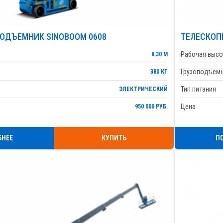
ОДЪЕМНИК SINOBOOM 0608
ТЕЛЕСКОП
Рабочая высо
8.30 М
Грузоподъём
380 КГ
Тип питания
ЭЛЕКТРИЧЕСКИЙ
Цена
950 000 РУБ.
БНЕЕ
КУПИТЬ
П