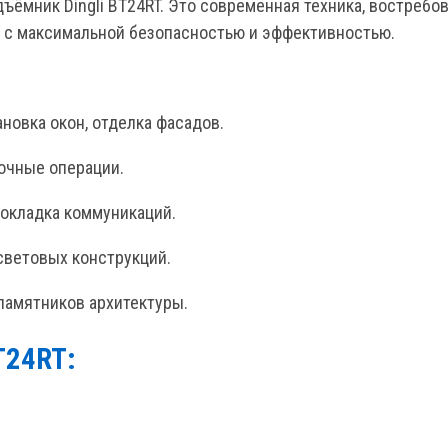
ёмник Dingli BT24RT. Это современная техника, востребов
в с максимальной безопасностью и эффективностью.
ановка окон, отделка фасадов.
зочные операции.
рокладка коммуникаций.
 световых конструкций.
 памятников архитектуры.
T24RT: