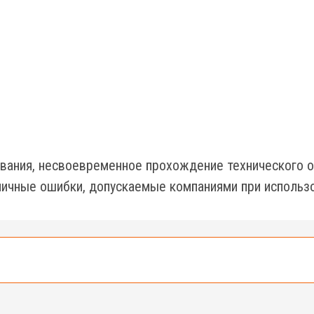
вания, несвоевременное прохождение технического о
ичные ошибки, допускаемые компаниями при использо
е 500 подъемников разных типов и моделей.