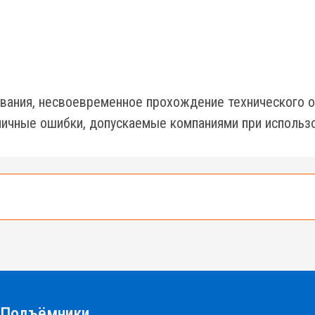
вания, несвоевременное прохождение технического о
ичные ошибки, допускаемые компаниями при использо
е 500 подъемников разных типов и моделей.
10 до 18м, коленчатые и телескопические подъемник
Подъёмники