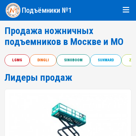
Подъёмники №1
Продажа ножничных
подъемников в Москве и МО
LGMG
DINGLI
SINOBOOM
SUNWARD
ZOO
Лидеры продаж