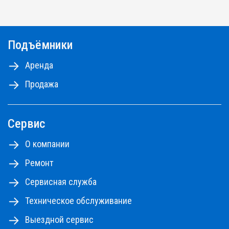
более 500 подъемников разных типов и
моделей.
Подъёмники
Самоходные ножничные подъемники с высотой
от 10 до 18м, коленчатые и телескопические
Аренда
подъемники - до 48м.
Продажа
Ознакомьтесь с правилами аренды
ПРАВИЛА АРЕНДЫ №1,2,3
ПРАВИЛА АРЕНДЫ №4
Сервис
ПРАЙС-ЛИСТ НА РЕМОНТНЫЕ РАБОТЫ
О компании
Ремонт
Сервисная служба
Техническое обслуживание
Выездной сервис