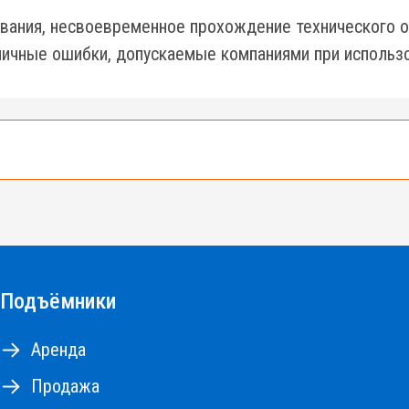
вания, несвоевременное прохождение технического о
ичные ошибки, допускаемые компаниями при использо
е 500 подъемников разных типов и моделей.
10 до 18м, коленчатые и телескопические подъемник
Подъёмники
НА РЕМОНТНЫЕ РАБОТЫ
Аренда
Продажа