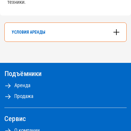
техники.
УСЛОВИЯ АРЕНДЫ
В арендном флоте компании насчитывается
более 500 подъемников разных типов и
моделей.
Подъёмники
Самоходные ножничные подъемники с высотой
от 10 до 18м, коленчатые и телескопические
Аренда
подъемники - до 48м.
Продажа
Ознакомьтесь с правилами аренды
ПРАВИЛА АРЕНДЫ №1,2,3
ПРАВИЛА АРЕНДЫ №4
Сервис
ПРАЙС-ЛИСТ НА РЕМОНТНЫЕ РАБОТЫ
О компании