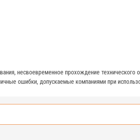
вания, несвоевременное прохождение технического о
ичные ошибки, допускаемые компаниями при использо
е 500 подъемников разных типов и моделей.