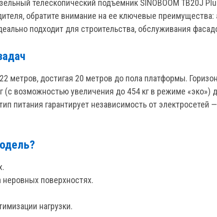
дизельный телескопический подъемник SINOBOOM TB20J Plu
водителя, обратите внимание на ее ключевые преимущества
еально подходит для строительства, обслуживания фасадо
задач
22 метров, достигая 20 метров до пола платформы. Горизо
кг (с возможностью увеличения до 454 кг в режиме «эко»)
тип питания гарантирует независимость от электросетей 
модель?
х.
а неровных поверхностях.
тимизации нагрузки.