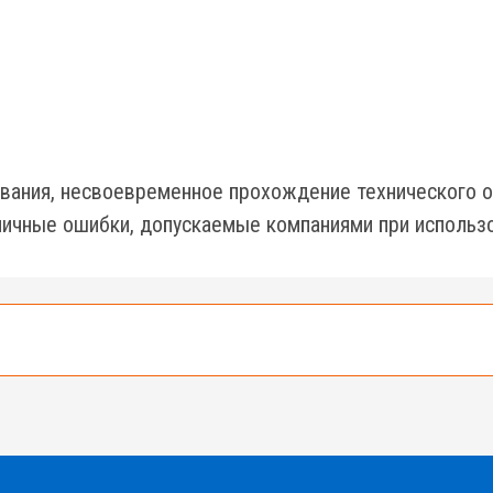
вания, несвоевременное прохождение технического о
ичные ошибки, допускаемые компаниями при использо
е 500 подъемников разных типов и моделей.
10 до 18м, коленчатые и телескопические подъемник