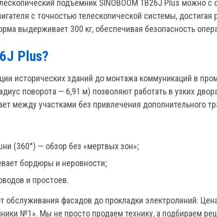
елескопический подъемник SINOBOOM TB26J Plus можно с
гателя с точностью телескопической системы, достигая 
форма выдерживает 300 кг, обеспечивая безопасность опер
6J Plus?
кции исторических зданий до монтажа коммуникаций в про
адиус поворота — 6,91 м) позволяют работать в узких двор
ает между участками без привлечения дополнительного тр
ни (360°) — обзор без «мертвых зон»;
вает бордюры и неровности;
оводов и простоев.
т обслуживания фасадов до прокладки электролиний. Цен
ники №1». Мы не просто продаем технику, а подбираем реш