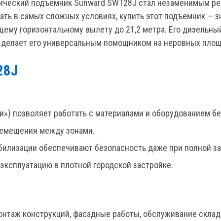
пический подъемник Sunward SWT28J стал незаменимым ре
ать в самых сложных условиях, купить этот подъемник — зн
му горизонтальному вылету до 21,2 метра. Его дизельный
% делает его универсальным помощником на неровных площ
28J
ки») позволяет работать с материалами и оборудованием б
ремещения между зонами.
табилизации обеспечивают безопасность даже при полной з
эксплуатацию в плотной городской застройке.
онтаж конструкций, фасадные работы, обслуживание скла