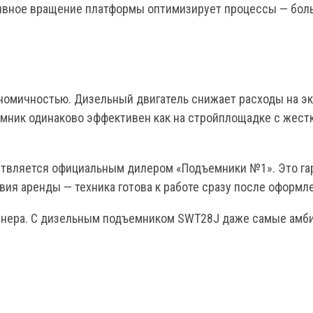
рерывное вращение платформы оптимизирует процессы — бол
номичностью. Дизельный двигатель снижает расходы на эк
мник одинаково эффективен как на стройплощадке с жестк
ствляется официальным дилером «Подъемники №1». Это га
вия аренды — техника готова к работе сразу после оформле
ртнера. С дизельным подъемником SWT28J даже самые амб