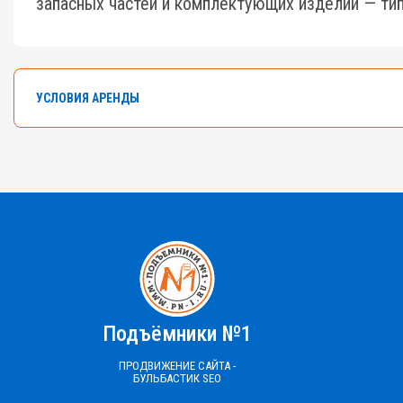
запасных частей и комплектующих изделий — тип
УСЛОВИЯ АРЕНДЫ
В арендном флоте компании насчитывается боле
Самоходные ножничные подъемники с высотой от 
Ознакомьтесь с правилами аренды
ПРАВИЛА АРЕНДЫ №1,2,3
ПРАВИЛА АРЕНДЫ №4
ПРАЙС-ЛИСТ 
Подъёмники №1
ПРОДВИЖЕНИЕ САЙТА -
БУЛЬБАСТИК SEO