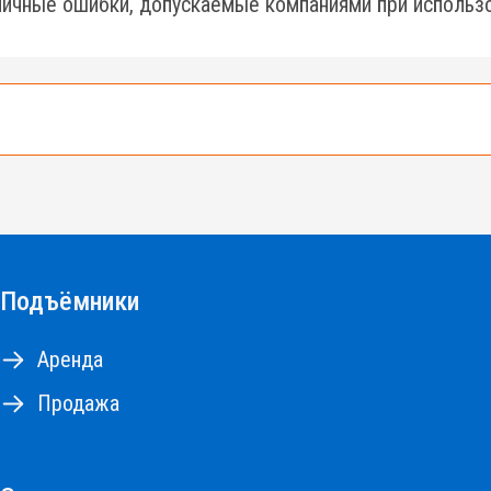
ичные ошибки, допускаемые компаниями при использо
е 500 подъемников разных типов и моделей.
10 до 18м, коленчатые и телескопические подъемник
Подъёмники
НА РЕМОНТНЫЕ РАБОТЫ
Аренда
Продажа