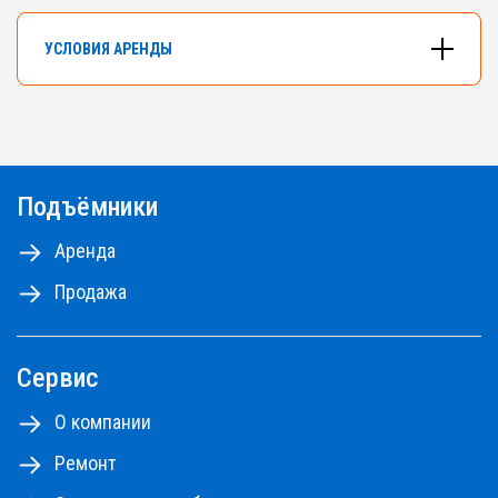
УСЛОВИЯ АРЕНДЫ
В арендном флоте компании насчитывается
более 500 подъемников разных типов и
моделей.
Подъёмники
Самоходные ножничные подъемники с высотой
от 10 до 18м, коленчатые и телескопические
Аренда
подъемники - до 48м.
Продажа
Ознакомьтесь с правилами аренды
ПРАВИЛА АРЕНДЫ №1,2,3
ПРАВИЛА АРЕНДЫ №4
Сервис
ПРАЙС-ЛИСТ НА РЕМОНТНЫЕ РАБОТЫ
О компании
Ремонт