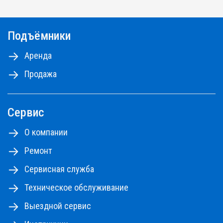
более 500 подъемников разных типов и
моделей.
Подъёмники
Самоходные ножничные подъемники с высотой
от 10 до 18м, коленчатые и телескопические
Аренда
подъемники - до 48м.
Продажа
Ознакомьтесь с правилами аренды
ПРАВИЛА АРЕНДЫ №1,2,3
ПРАВИЛА АРЕНДЫ №4
Сервис
ПРАЙС-ЛИСТ НА РЕМОНТНЫЕ РАБОТЫ
О компании
Ремонт
Сервисная служба
Техническое обслуживание
Выездной сервис