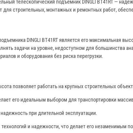
ельный телескопический подъемник DINGLI BT41RT — наде
т для строительных, монтажных и ремонтных работ, обесп
одъемника DINGLI BT41RT является его максимальная выс
лнять задачи на уровне, недоступном для большинства ана
иалов и оборудования без риска перегрузки.
ысота позволяет работать на крупных строительных объект
елает его идеальным выбором для транспортировки масси
 надежность при длительной эксплуатации.
х технологий и надежности, что делает его незаменимым