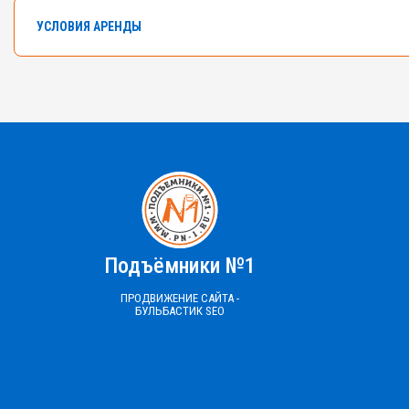
УСЛОВИЯ АРЕНДЫ
В арендном флоте компании насчитывается боле
Самоходные ножничные подъемники с высотой от 
Ознакомьтесь с правилами аренды
ПРАВИЛА АРЕНДЫ №1,2,3
ПРАВИЛА АРЕНДЫ №4
ПРАЙС-ЛИСТ 
Подъёмники №1
ПРОДВИЖЕНИЕ САЙТА -
БУЛЬБАСТИК SEO