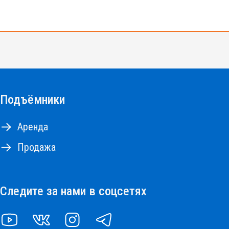
е 500 подъемников разных типов и моделей.
10 до 18м, коленчатые и телескопические подъемник
Подъёмники
НА РЕМОНТНЫЕ РАБОТЫ
Аренда
Продажа
Следите за нами в соцсетях
YOUTUBE
VK
INSTAGRAM
TELEGRAM