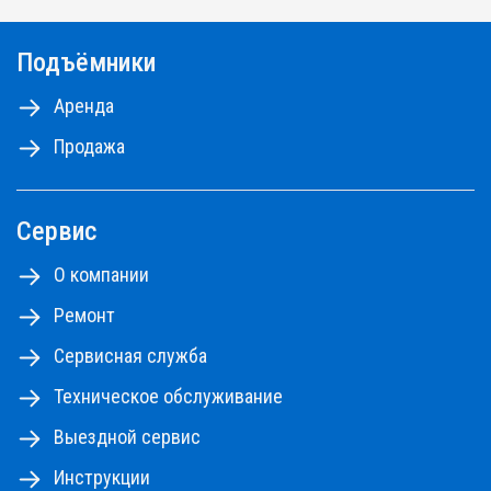
моделей.
Подъёмники
Самоходные ножничные подъемники с высотой
от 10 до 18м, коленчатые и телескопические
Аренда
подъемники - до 48м.
Продажа
Ознакомьтесь с правилами аренды
ПРАВИЛА АРЕНДЫ №1,2,3
ПРАВИЛА АРЕНДЫ №4
Сервис
ПРАЙС-ЛИСТ НА РЕМОНТНЫЕ РАБОТЫ
О компании
Ремонт
Сервисная служба
Техническое обслуживание
Выездной сервис
Инструкции