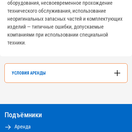
оборудования, несвоевременное прохождение
технического обслуживания, использование
неоригинальных запасных частей и комплектующих
изделий — типичные ошибки, допускаемые
компаниями при использовании специальной
техники.
УСЛОВИЯ АРЕНДЫ
В арендном флоте компании насчитывается
более 500 подъемников разных типов и
моделей.
Подъёмники
Самоходные ножничные подъемники с высотой
от 10 до 18м, коленчатые и телескопические
Аренда
подъемники - до 48м.