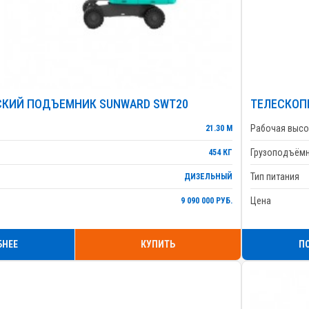
СКИЙ ПОДЪЕМНИК SUNWARD SWT20
ТЕЛЕСКОП
Рабочая высо
21.30 М
Грузоподъём
454 КГ
Тип питания
ДИЗЕЛЬНЫЙ
Цена
9 090 000 РУБ.
БНЕЕ
КУПИТЬ
П