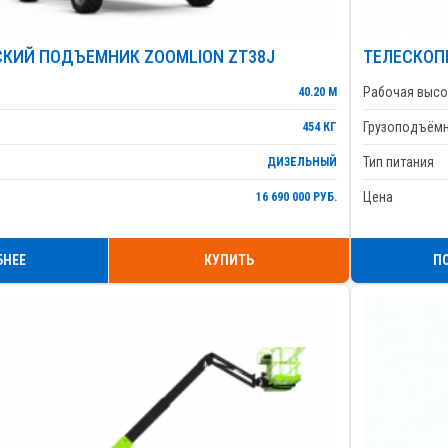
КИЙ ПОДЪЕМНИК ZOOMLION ZT38J
ТЕЛЕСКОП
Рабочая высо
40.20 М
Грузоподъём
454 КГ
Тип питания
ДИЗЕЛЬНЫЙ
Цена
16 690 000 РУБ.
БНЕЕ
КУПИТЬ
П