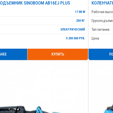
ОДЪЕМНИК SINOBOOM AB16EJ PLUS
КОЛЕНЧАТ
Рабочая высо
17.80 М
Грузоподъём
250 КГ
Тип питания
ЭЛЕКТРИЧЕСКИЙ
Цена
5 200 000 РУБ.
БНЕЕ
КУПИТЬ
П