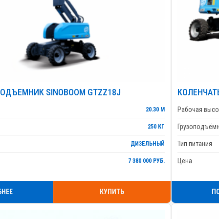
ОДЪЕМНИК SINOBOOM GTZZ18J
КОЛЕНЧАТ
Рабочая высо
20.30 М
Грузоподъём
250 КГ
Тип питания
ДИЗЕЛЬНЫЙ
Цена
7 380 000 РУБ.
БНЕЕ
КУПИТЬ
П