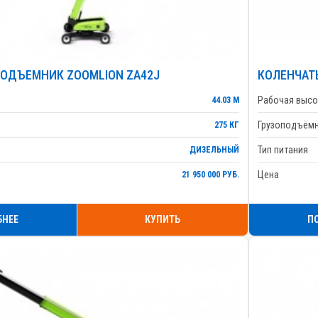
ОДЪЕМНИК ZOOMLION ZA42J
КОЛЕНЧАТ
Рабочая высо
44.03 М
Грузоподъём
275 КГ
Тип питания
ДИЗЕЛЬНЫЙ
Цена
21 950 000 РУБ.
БНЕЕ
КУПИТЬ
П